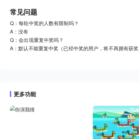
常见问题
Q：每轮中奖的人数有限制吗？
A：没有
Q：会出现重复中奖吗？
A：默认不能重复中奖（已经中奖的用户，将不再拥有获
更多功能