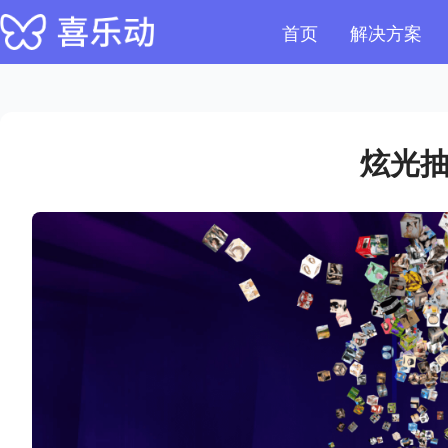
首页
解决方案
炫光